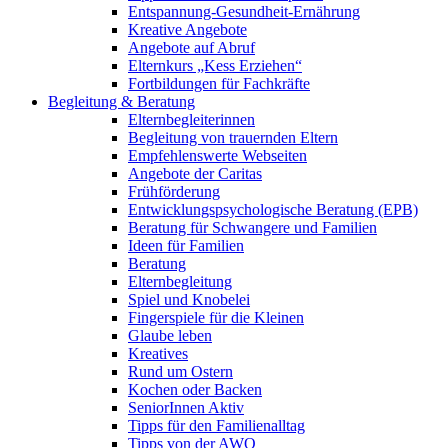
Entspannung-Gesundheit-Ernährung
Kreative Angebote
Angebote auf Abruf
Elternkurs „Kess Erziehen“
Fortbildungen für Fachkräfte
Begleitung & Beratung
Elternbegleiterinnen
Begleitung von trauernden Eltern
Empfehlenswerte Webseiten
Angebote der Caritas
Frühförderung
Entwicklungspsychologische Beratung (EPB)
Beratung für Schwangere und Familien
Ideen für Familien
Beratung
Elternbegleitung
Spiel und Knobelei
Fingerspiele für die Kleinen
Glaube leben
Kreatives
Rund um Ostern
Kochen oder Backen
SeniorInnen Aktiv
Tipps für den Familienalltag
Tipps von der AWO