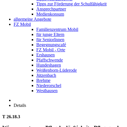
Tipps zur Förderung der Schulfähigkeit
Ansprechpartner
Medienkonsum
allgemeine Angebote
FZ Mobil
Familienzentrum Mobil
für junge Eltern
für SeniorInnen
Begegnungscafé
FZ Mobil - Orte
Ershausen
Pfaffschwende
Hundeshagen
Weißenborn-Lüderode
Jützenbach
Brehme
Niederorschel
Westhausen
Details
T 26.18.3