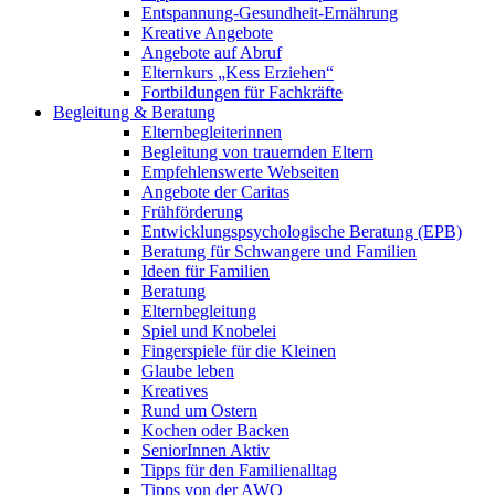
Entspannung-Gesundheit-Ernährung
Kreative Angebote
Angebote auf Abruf
Elternkurs „Kess Erziehen“
Fortbildungen für Fachkräfte
Begleitung & Beratung
Elternbegleiterinnen
Begleitung von trauernden Eltern
Empfehlenswerte Webseiten
Angebote der Caritas
Frühförderung
Entwicklungspsychologische Beratung (EPB)
Beratung für Schwangere und Familien
Ideen für Familien
Beratung
Elternbegleitung
Spiel und Knobelei
Fingerspiele für die Kleinen
Glaube leben
Kreatives
Rund um Ostern
Kochen oder Backen
SeniorInnen Aktiv
Tipps für den Familienalltag
Tipps von der AWO