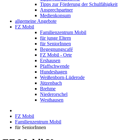
Tipps zur Förderung der Schulfähigkeit
Ansprechpartner
Medienkonsum
allgemeine Angebote
FZ Mobil
Familienzentrum Mobil
für junge Eltern
für SeniorInnen
Begegnungscafé
FZ Mobil - Orte
Ershausen
Pfaffschwende
Hundeshagen
Weißenborn-Lüderode
Jützenbach
Brehme
Niederorschel
Westhausen
FZ Mobil
Familienzentrum Mobil
für SeniorInnen