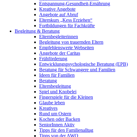
Entspannung-Gesundheit-Ernährung
Kreative Angebote
Angebote auf Abruf
Elternkurs „Kess Erziehen“
Fortbildungen für Fachkräfte
Begleitung & Beratung
Elternbegleiterinnen
Begleitung von trauernden Eltern
Empfehlenswerte Webseiten
Angebote der Caritas
Frühförderung
Entwicklungspsychologische Beratung (EPB)
Beratung für Schwangere und Familien
Ideen für Familien
Beratung
Elternbegleitung
Spiel und Knobelei
Fingerspiele für die Kleinen
Glaube leben
Kreatives
Rund um Ostern
Kochen oder Backen
SeniorInnen Aktiv
Tipps für den Familienalltag
Tipps von der AWO