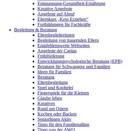
Entspannung-Gesundheit-Ernährung
Kreative Angebote
Angebote auf Abruf
Elternkurs „Kess Erziehen“
Fortbildungen für Fachkräfte
Begleitung & Beratung
Elternbegleiterinnen
Begleitung von trauernden Eltern
Empfehlenswerte Webseiten
Angebote der Caritas
Frühförderung
Entwicklungspsychologische Beratung (EPB)
Beratung für Schwangere und Familien
Ideen für Familien
Beratung
Elternbegleitung
Spiel und Knobelei
Fingerspiele für die Kleinen
Glaube leben
Kreatives
Rund um Ostern
Kochen oder Backen
SeniorInnen Aktiv
Tipps für den Familienalltag
Tipps von der AWO