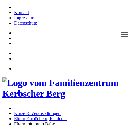
Kontakt
Impressum
Datenschutz
T
Kurse & Veranstaltungen
Eltern, Großeltern, Kinder…
Eltern mit ihrem Baby