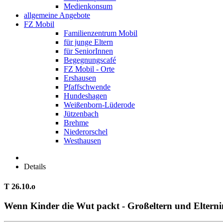
Medienkonsum
allgemeine Angebote
FZ Mobil
Familienzentrum Mobil
für junge Eltern
für SeniorInnen
Begegnungscafé
FZ Mobil - Orte
Ershausen
Pfaffschwende
Hundeshagen
Weißenborn-Lüderode
Jützenbach
Brehme
Niederorschel
Westhausen
Details
T 26.10.o
Wenn Kinder die Wut packt - Großeltern und Eltern