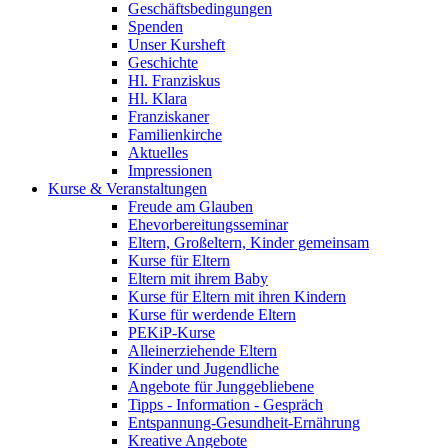
Geschäftsbedingungen
Spenden
Unser Kursheft
Geschichte
Hl. Franziskus
Hl. Klara
Franziskaner
Familienkirche
Aktuelles
Impressionen
Kurse & Veranstaltungen
Freude am Glauben
Ehevorbereitungsseminar
Eltern, Großeltern, Kinder gemeinsam
Kurse für Eltern
Eltern mit ihrem Baby
Kurse für Eltern mit ihren Kindern
Kurse für werdende Eltern
PEKiP-Kurse
Alleinerziehende Eltern
Kinder und Jugendliche
Angebote für Junggebliebene
Tipps - Information - Gespräch
Entspannung-Gesundheit-Ernährung
Kreative Angebote