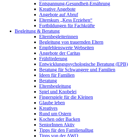
Entspannung-Gesundheit-Ernährung
Kreative Angebote
Angebote auf Abruf
Elternkurs „Kess Erziehen“
Fortbildungen für Fachkräfte
Begleitung & Beratung
Elternbegleiterinnen
Begleitung von trauernden Eltern
Empfehlenswerte Webseiten
Angebote der Caritas
Frühförderung
Entwicklungspsychologische Beratung (EPB)
Beratung für Schwangere und Familien
Ideen für Familien
Beratung
Elternbegleitung
Spiel und Knobelei
Fingerspiele für die Kleinen
Glaube leben
Kreatives
Rund um Ostern
Kochen oder Backen
SeniorInnen Aktiv
Tipps für den Familienalltag
Tipps von der AWO