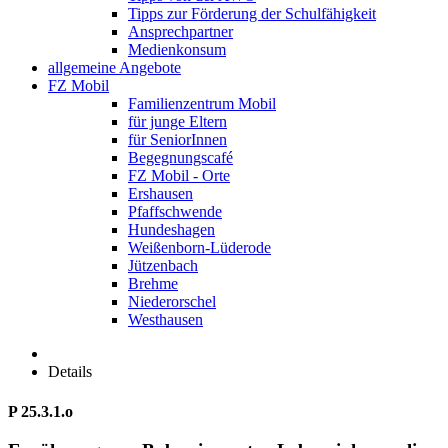
Tipps zur Förderung der Schulfähigkeit
Ansprechpartner
Medienkonsum
allgemeine Angebote
FZ Mobil
Familienzentrum Mobil
für junge Eltern
für SeniorInnen
Begegnungscafé
FZ Mobil - Orte
Ershausen
Pfaffschwende
Hundeshagen
Weißenborn-Lüderode
Jützenbach
Brehme
Niederorschel
Westhausen
Details
P 25.3.1.o