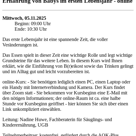
Ernährung von Babys im ersten Lebensjahr - online
Mittwoch, 05.11.2025
Beginn: 09:00 Uhr
Ende: 10:30 Uhr
Das erste Lebensjahr ist eine spannende Zeit, die voller
Veränderungen ist.
Das Essen spielt in dieser Zeit eine wichtige Rolle und legt wichtige
Grundsteine für das weitere Leben. In diesem Kurs wird Ihnen
erklärt, wie die Einführung von B(r)eikost sowie das Trinken gelingt
und im Alltag gut und leicht vorzubereiten ist.
online-Kurs: - Sie benötigen lediglich einen PC, einen Laptop oder
ein Handy mit Internetverbindung und Kamera. Der Kurs findet
über Zoom statt - Sie bekommen vor Kursbeginn eine E-Mail mit
den nötigen Informationen; der online-Raum ist ca. eine halbe
Stunde vor Kursbeginn geöffnet - hier können Sie sich über einen
Link unkompliziert einwählen.
Leitung: Nadine Huwe, Fachberaterin für Säuglings- und
Kinderernährung, UGB
Teilnehmerbeitrag: kostenfrei, gefördert durch die AOK-Plus