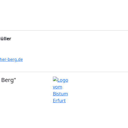
üller
her-berg.de
 Berg"