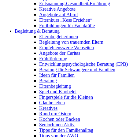
Entspannung-Gesundheit-Ernährung
Kreative Angebote
Angebote auf Abruf
Elternkurs „Kess Erziehen“
Fortbildungen für Fachkräfte
Begleitung & Beratung
Elternbegleiterinnen
Begleitung von trauernden Eltern
Empfehlenswerte Webseiten
Angebote der Caritas
Frühförderung
Entwicklungspsychologische Beratung (EPB)
Beratung für Schwangere und Familien
Ideen für Familien
Beratung
Elternbegleitung
Spiel und Knobelei
Fingerspiele für die Kleinen
Glaube leben
Kreatives
Rund um Ostern
Kochen oder Backen
SeniorInnen Aktiv
Tipps für den Familienalltag
Tipps von der AWO